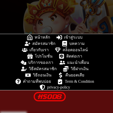
หน้าหลัก
เข้าสู่ระบบ
สมัครสมาชิก
บทความ
เกี่ยวกับเรา
สล็อตออนไลน์
โปรโมชั่น
ติดต่อเรา
บริการของเรา
แนะนำเพื่อน
วิธีสมัครสมาชิก
วิธีฝากเงิน
วิธีถอนเงิน
คืนยอดเสีย
Term & Condition
คำถามที่พบบ่อย
privacy-policy